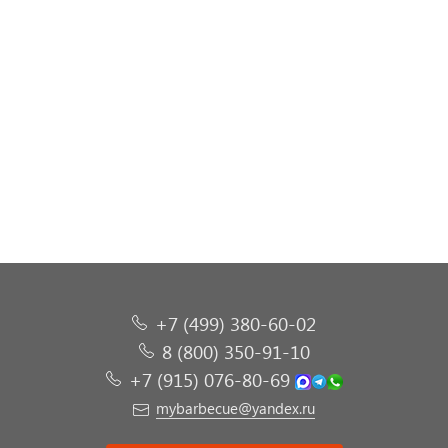
Печь Барбекю №24
Печь Барбекю №17
Печь Барбекю №19
Печь Барбекю №15
+7 (499) 380-60-02
8 (800) 350-91-10
+7 (915) 076-80-69
mybarbecue@yandex.ru